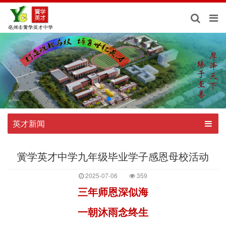
英才新闻
黉学英才中学九年级毕业学子感恩母校活动
2025-07-06
359
三年师恩深似海
一朝沐雨念终生